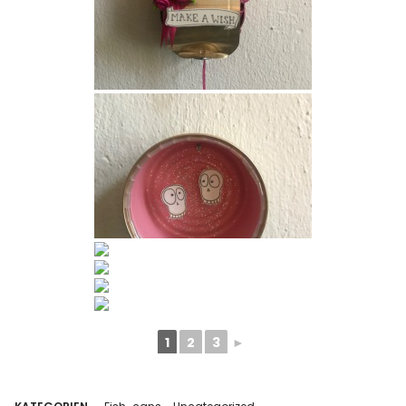
1
2
3
►