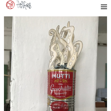
my-hellfire.de
Startseite
news
gallery
contact
Facebook
Instagram
E-
Mail