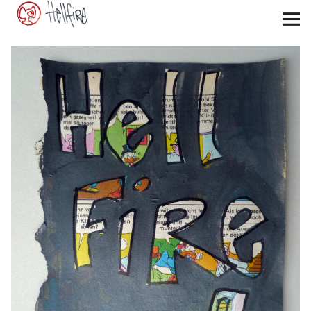
my-hellfire.de
Startseite
news
gallery
contact
Facebook
Instagram
E-
Mail